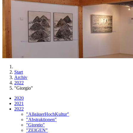
Start
Archiv
2022
"Giorgio"
2020
2021
2022
"AllgäuerHochKultur"
"Abstraktionen"
"Giorgio"
"ZEIGEN"