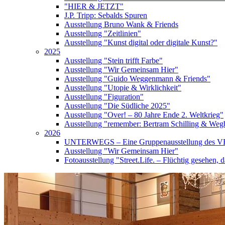
"HIER & JETZT"
J.P. Tripp: Sebalds Spuren
Ausstellung Bruno Wank & Friends
Ausstellung "Zeitlinien"
Ausstellung "Kunst digital oder digitale Kunst?"
2025
Ausstellung "Stein trifft Farbe"
Ausstellung "Wir Gemeinsam Hier"
Ausstellung "Guido Weggenmann & Friends"
Ausstellung "Utopie & Wirklichkeit"
Ausstellung "Figuration"
Ausstellung "Die Südliche 2025"
Ausstellung "Over! – 80 Jahre Ende 2. Weltkrieg"
Ausstellung "remember: Bertram Schilling & Wegb
2026
UNTERWEGS – Eine Gruppenausstellung des V
Ausstellung "Wir Gemeinsam Hier"
Fotoausstellung "Street.Life. – Flüchtig gesehen, d