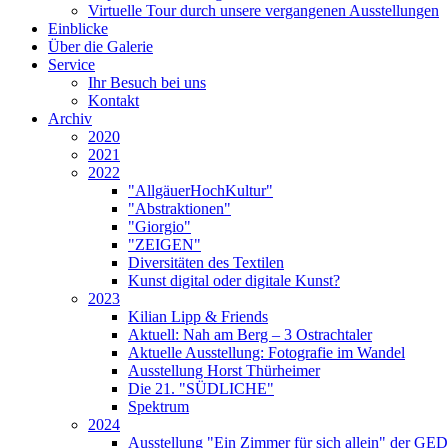
Virtuelle Tour durch unsere vergangenen Ausstellungen
Einblicke
Über die Galerie
Service
Ihr Besuch bei uns
Kontakt
Archiv
2020
2021
2022
"AllgäuerHochKultur"
"Abstraktionen"
"Giorgio"
"ZEIGEN"
Diversitäten des Textilen
Kunst digital oder digitale Kunst?
2023
Kilian Lipp & Friends
Aktuell: Nah am Berg – 3 Ostrachtaler
Aktuelle Ausstellung: Fotografie im Wandel
Ausstellung Horst Thürheimer
Die 21. "SÜDLICHE"
Spektrum
2024
Ausstellung "Ein Zimmer für sich allein" der 