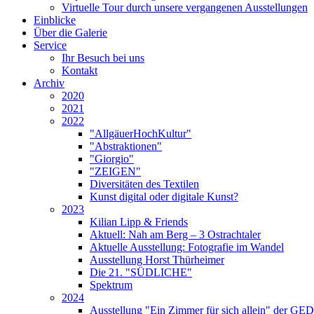
Virtuelle Tour durch unsere vergangenen Ausstellungen
Einblicke
Über die Galerie
Service
Ihr Besuch bei uns
Kontakt
Archiv
2020
2021
2022
"AllgäuerHochKultur"
"Abstraktionen"
"Giorgio"
"ZEIGEN"
Diversitäten des Textilen
Kunst digital oder digitale Kunst?
2023
Kilian Lipp & Friends
Aktuell: Nah am Berg – 3 Ostrachtaler
Aktuelle Ausstellung: Fotografie im Wandel
Ausstellung Horst Thürheimer
Die 21. "SÜDLICHE"
Spektrum
2024
Ausstellung "Ein Zimmer für sich allein" der 