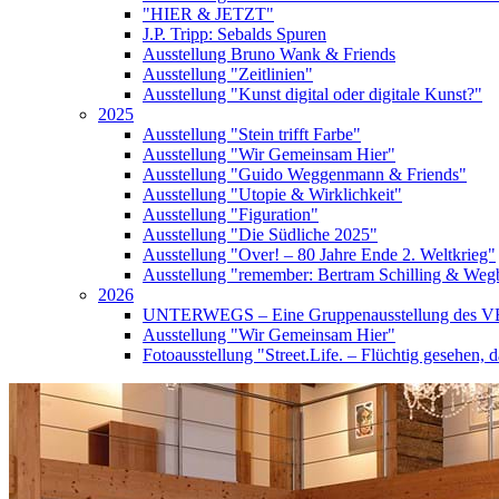
"HIER & JETZT"
J.P. Tripp: Sebalds Spuren
Ausstellung Bruno Wank & Friends
Ausstellung "Zeitlinien"
Ausstellung "Kunst digital oder digitale Kunst?"
2025
Ausstellung "Stein trifft Farbe"
Ausstellung "Wir Gemeinsam Hier"
Ausstellung "Guido Weggenmann & Friends"
Ausstellung "Utopie & Wirklichkeit"
Ausstellung "Figuration"
Ausstellung "Die Südliche 2025"
Ausstellung "Over! – 80 Jahre Ende 2. Weltkrieg"
Ausstellung "remember: Bertram Schilling & Wegb
2026
UNTERWEGS – Eine Gruppenausstellung des V
Ausstellung "Wir Gemeinsam Hier"
Fotoausstellung "Street.Life. – Flüchtig gesehen, d